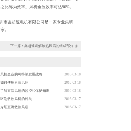
之比称为效率。风机全压效率可达90%。
圳市鑫超速电机有限公司是一家专业集研
厂家。
下一篇：鑫超速讲解散热风扇的组成部分
析风机企业的可持续发展战略
2016-03-18
你如何使用直流风扇
2016-03-18
您了解直流风扇的监控和保护知识
2016-03-18
你区别散热风机的种类
2016-03-17
面介绍直流散热风扇
2016-03-17