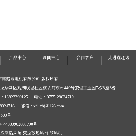
产品中心
新闻中心
合作客户
走进鑫超速
深圳市鑫超速电机有限公司 版权所有
龙华新区观湖观城社区横坑河东村440号荣倡工业园7栋B座3楼
3823390125
电话：0755-28024710
024716
邮箱：
xd_xhj@126.com
4800号
4030902001790号
流散热风扇 交流散热风扇 鼓风机