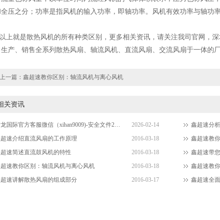
和全压之分；功率是指风机的输入功率，即轴功率。风机有效功率与轴功率
上就是散热风机的所有种类区别，更多相关资讯，请关注我司官网，深
、生产、销售全系列散热风扇、轴流风机、直流风扇、交流风扇于一体的
上一篇：鑫超速教你区别：轴流风机与离心风机
相关资讯
腾龙国际官方客服微信（xihan9009)-安全文件2026已更新
2026-02-14
鑫超速分
鑫超速介绍直流风扇的工作原理
2016-03-18
鑫超速教
鑫超速简述直流鼓风机的特性
2016-03-18
鑫超速带
鑫超速教你区别：轴流风机与离心风机
2016-03-18
鑫超速教
鑫超速讲解散热风扇的组成部分
2016-03-17
鑫超速全